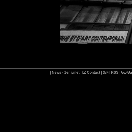
|
News - 1er juillet
|
Contact
|
Fil RSS
|