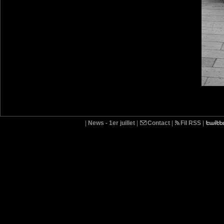
|
News - 1er juillet
|
Contact
|
Fil RSS
|