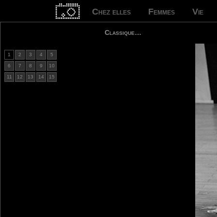
Chez elles
Femmes
Vie
Classique…
1
2
3
4
5
6
7
8
9
10
11
12
13
14
15