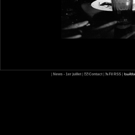
|
News - 1er juillet
|
Contact
|
Fil RSS
|