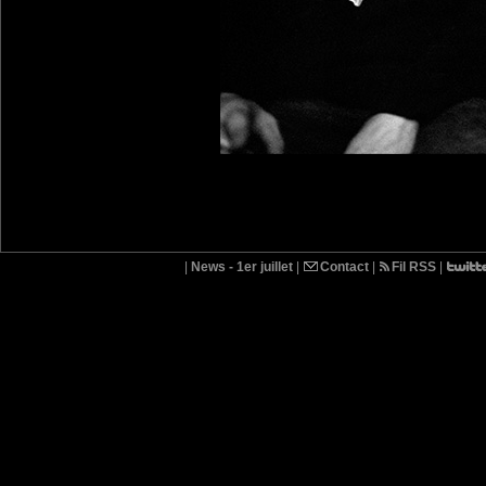
|
News - 1er juillet
|
Contact
|
Fil RSS
|