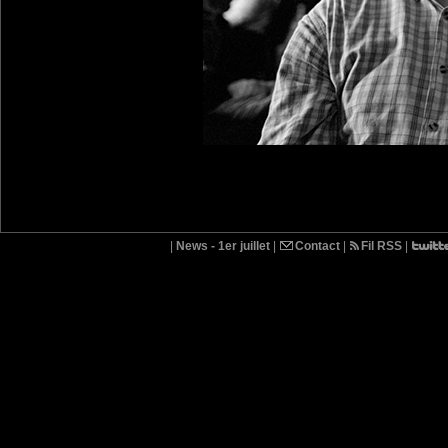
|
News - 1er juillet
|
Contact
|
Fil RSS
|