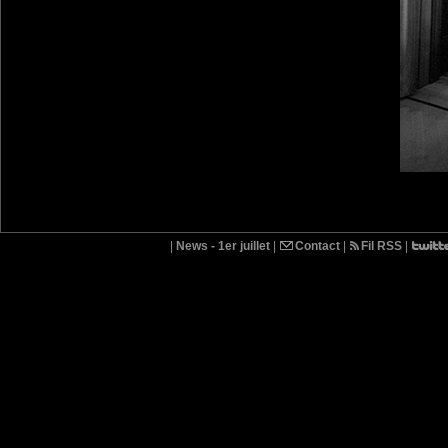
|
News - 1er juillet
|
Contact
|
Fil RSS
|