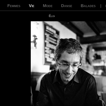
Femmes
Vie
Mode
Danse
Balades
|
Éloi