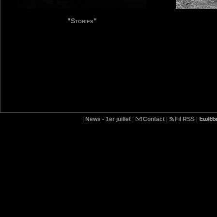
"Stories"
|
News - 1er juillet
|
Contact
|
Fil RSS
|