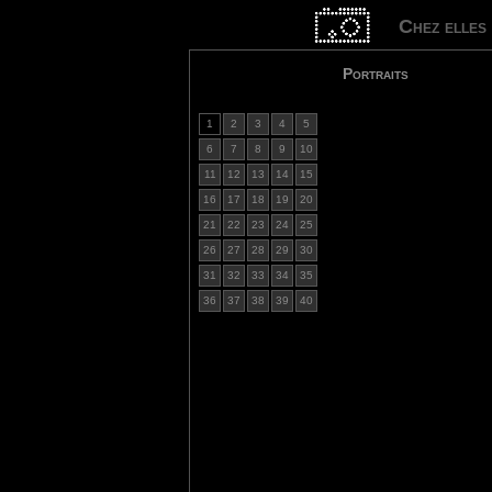
Chez elles
Portraits
1
2
3
4
5
6
7
8
9
10
11
12
13
14
15
16
17
18
19
20
21
22
23
24
25
26
27
28
29
30
31
32
33
34
35
36
37
38
39
40