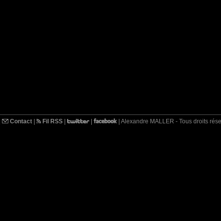
|
Contact
|
Fil RSS
|
|
| Alexandre MALLER - Tous droits rés