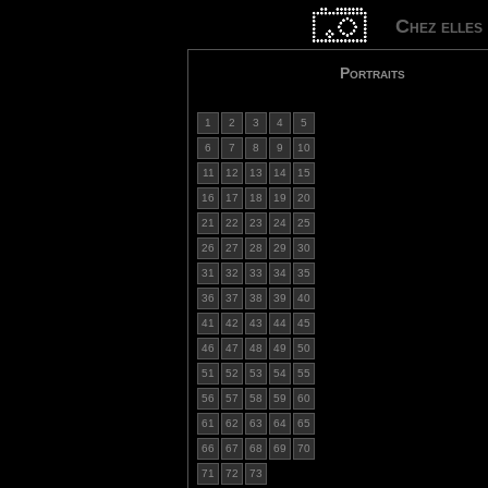
Chez elles
Portraits
1
2
3
4
5
6
7
8
9
10
11
12
13
14
15
16
17
18
19
20
21
22
23
24
25
26
27
28
29
30
31
32
33
34
35
36
37
38
39
40
41
42
43
44
45
46
47
48
49
50
51
52
53
54
55
56
57
58
59
60
61
62
63
64
65
66
67
68
69
70
71
72
73