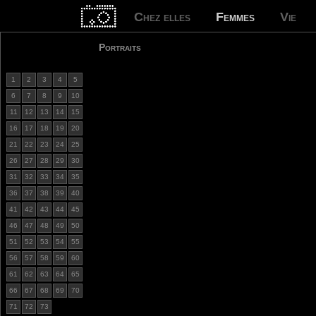
Chez elles
Femmes
Vie
Portraits
1
2
3
4
5
6
7
8
9
10
11
12
13
14
15
16
17
18
19
20
21
22
23
24
25
26
27
28
29
30
31
32
33
34
35
36
37
38
39
40
41
42
43
44
45
46
47
48
49
50
51
52
53
54
55
56
57
58
59
60
61
62
63
64
65
66
67
68
69
70
71
72
73