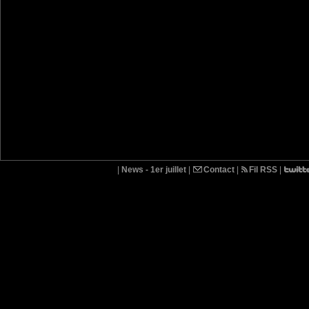
|
News - 1er juillet
|
Contact
|
Fil RSS
|