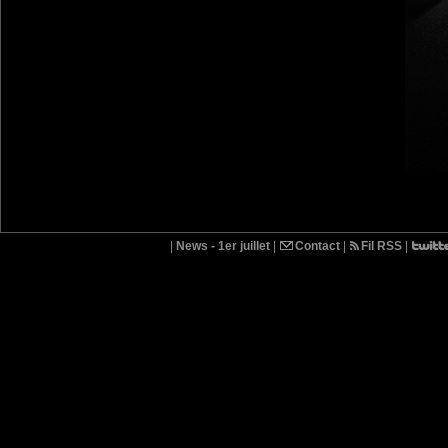
|
News - 1er juillet
|
Contact
|
Fil RSS
|