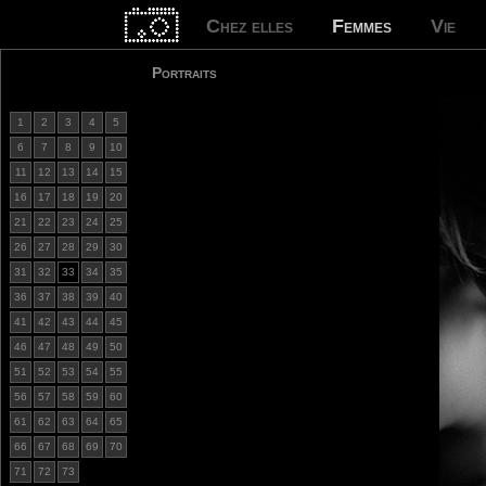
Chez elles
Femmes
Vie
Portraits
1
2
3
4
5
6
7
8
9
10
11
12
13
14
15
16
17
18
19
20
21
22
23
24
25
26
27
28
29
30
31
32
33
34
35
36
37
38
39
40
41
42
43
44
45
46
47
48
49
50
51
52
53
54
55
56
57
58
59
60
61
62
63
64
65
66
67
68
69
70
71
72
73