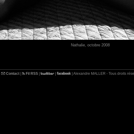
Nathalie, octobre 2008
|
Contact
|
Fil RSS
|
|
| Alexandre MALLER - Tous droits rés