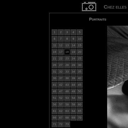
Chez elles
Portraits
1
2
3
4
5
6
7
8
9
10
11
12
13
14
15
16
17
18
19
20
21
22
23
24
25
26
27
28
29
30
31
32
33
34
35
36
37
38
39
40
41
42
43
44
45
46
47
48
49
50
51
52
53
54
55
56
57
58
59
60
61
62
63
64
65
66
67
68
69
70
71
72
73