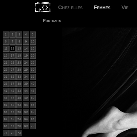
Chez elles
Femmes
Vie
Portraits
1
2
3
4
5
6
7
8
9
10
11
12
13
14
15
16
17
18
19
20
21
22
23
24
25
26
27
28
29
30
31
32
33
34
35
36
37
38
39
40
41
42
43
44
45
46
47
48
49
50
51
52
53
54
55
56
57
58
59
60
61
62
63
64
65
66
67
68
69
70
71
72
73