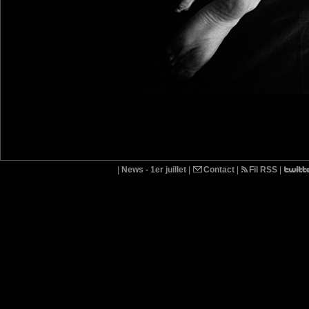
|
News - 1er juillet
|
Contact
|
Fil RSS
|