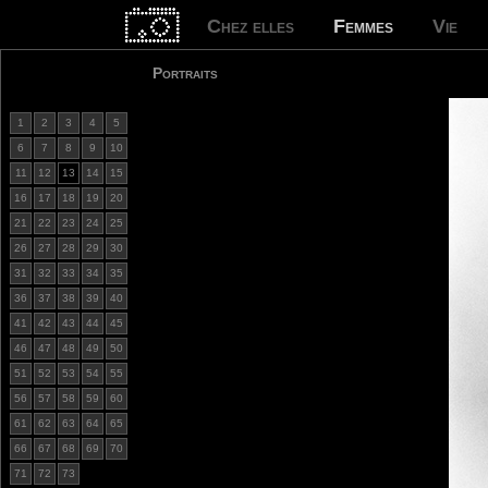
Chez elles
Femmes
Vie
Portraits
1
2
3
4
5
6
7
8
9
10
11
12
13
14
15
16
17
18
19
20
21
22
23
24
25
26
27
28
29
30
31
32
33
34
35
36
37
38
39
40
41
42
43
44
45
46
47
48
49
50
51
52
53
54
55
56
57
58
59
60
61
62
63
64
65
66
67
68
69
70
71
72
73