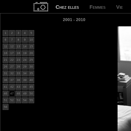
Chez elles
Femmes
Vie
2001 - 2010
1
2
3
4
5
6
7
8
9
10
11
12
13
14
15
16
17
18
19
20
21
22
23
24
25
26
27
28
29
30
31
32
33
34
35
36
37
38
39
40
41
42
43
44
45
46
47
48
49
50
51
52
53
54
55
56