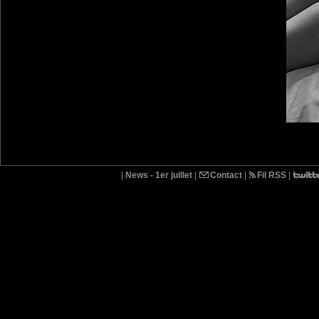
|
News - 1er juillet
|
Contact
|
Fil RSS
|