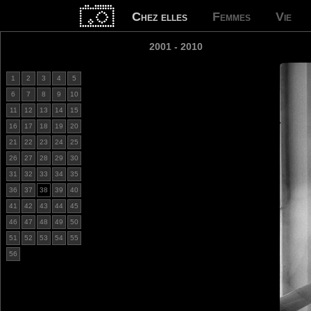
Chez elles
Femmes
Vie
2001 - 2010
1
2
3
4
5
6
7
8
9
10
11
12
13
14
15
16
17
18
19
20
21
22
23
24
25
26
27
28
29
30
31
32
33
34
35
36
37
38
39
40
41
42
43
44
45
46
47
48
49
50
51
52
53
54
55
56