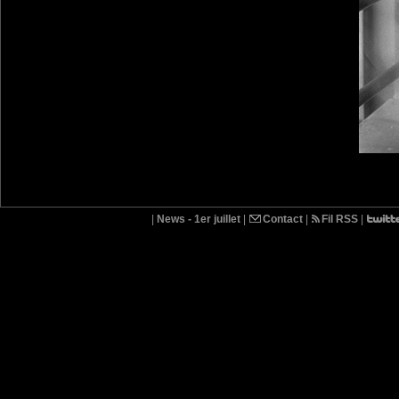
|
News - 1er juillet
|
Contact
|
Fil RSS
|