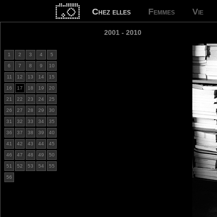
Chez elles
Femmes
Vie
2001 - 2010
1
2
3
4
5
6
7
8
9
10
11
12
13
14
15
16
17
18
19
20
21
22
23
24
25
26
27
28
29
30
31
32
33
34
35
36
37
38
39
40
41
42
43
44
45
46
47
48
49
50
51
52
53
54
55
56