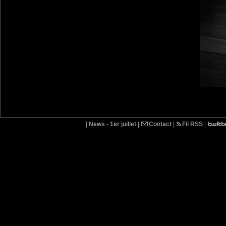
|
News - 1er juillet
|
Contact
|
Fil RSS
|