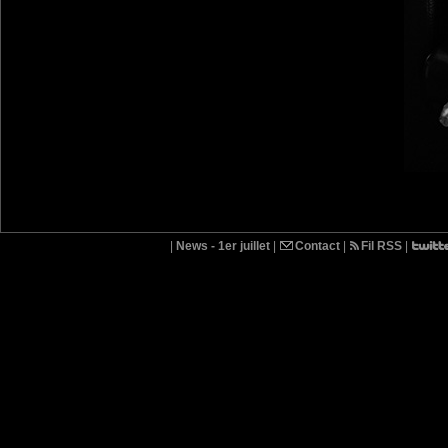
|
News - 1er juillet
|
Contact
|
Fil RSS
|