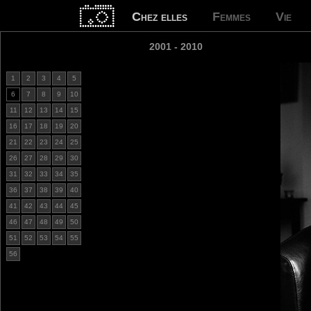
Chez elles
Femmes
Vie
2001 - 2010
1
2
3
4
5
6
7
8
9
10
11
12
13
14
15
16
17
18
19
20
21
22
23
24
25
26
27
28
29
30
31
32
33
34
35
36
37
38
39
40
41
42
43
44
45
46
47
48
49
50
51
52
53
54
55
56