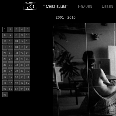
"Chez elles"
Frauen
Leben
2001 - 2010
1
2
3
4
5
6
7
8
9
10
11
12
13
14
15
16
17
18
19
20
21
22
23
24
25
26
27
28
29
30
31
32
33
34
35
36
37
38
39
40
41
42
43
44
45
46
47
48
49
50
51
52
53
54
55
56