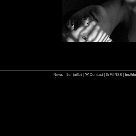
|
News - 1er juillet
|
Contact
|
Fil RSS
|