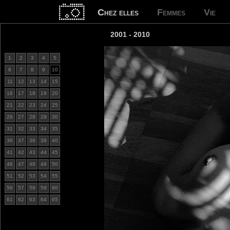
Chez elles
Femmes
Vie
2001 - 2010
1
2
3
4
5
6
7
8
9
10
11
12
13
14
15
16
17
18
19
20
21
22
23
24
25
26
27
28
29
30
31
32
33
34
35
36
37
38
39
40
41
42
43
44
45
46
47
48
49
50
51
52
53
54
55
56
57
58
59
60
61
62
63
64
65