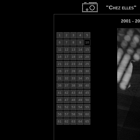
"Chez elles"
2001 - 2
1
2
3
4
5
6
7
8
9
10
11
12
13
14
15
16
17
18
19
20
21
22
23
24
25
26
27
28
29
30
31
32
33
34
35
36
37
38
39
40
41
42
43
44
45
46
47
48
49
50
51
52
53
54
55
56
57
58
59
60
61
62
63
64
65