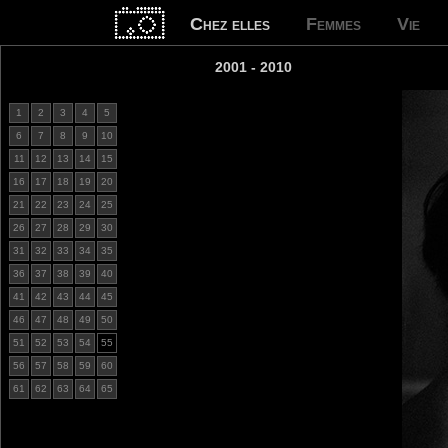
Chez elles
Femmes
Vie
2001 - 2010
1
2
3
4
5
6
7
8
9
10
11
12
13
14
15
16
17
18
19
20
21
22
23
24
25
26
27
28
29
30
31
32
33
34
35
36
37
38
39
40
41
42
43
44
45
46
47
48
49
50
51
52
53
54
55
56
57
58
59
60
61
62
63
64
65