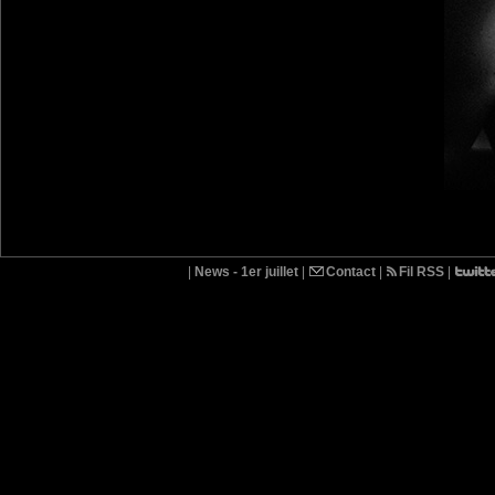
|
News - 1er juillet
|
Contact
|
Fil RSS
|