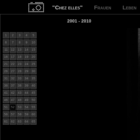
"Chez elles"
Frauen
Leben
2001 - 2010
1
2
3
4
5
6
7
8
9
10
11
12
13
14
15
16
17
18
19
20
21
22
23
24
25
26
27
28
29
30
31
32
33
34
35
36
37
38
39
40
41
42
43
44
45
46
47
48
49
50
51
52
53
54
55
56
57
58
59
60
61
62
63
64
65