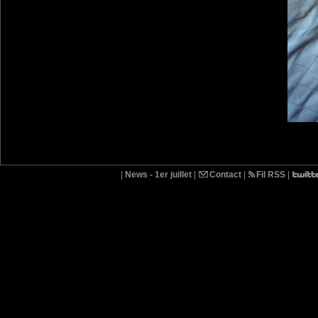
|
News - 1er juillet
|
Contact
|
Fil RSS
|