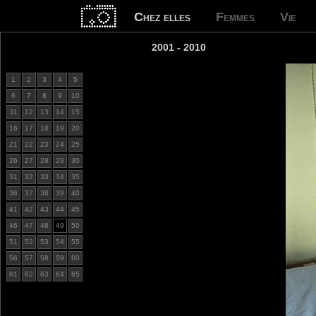
Chez elles
Femmes
Vie
2001 - 2010
1
2
3
4
5
6
7
8
9
10
11
12
13
14
15
16
17
18
19
20
21
22
23
24
25
26
27
28
29
30
31
32
33
34
35
36
37
38
39
40
41
42
43
44
45
46
47
48
49
50
51
52
53
54
55
56
57
58
59
60
61
62
63
64
65