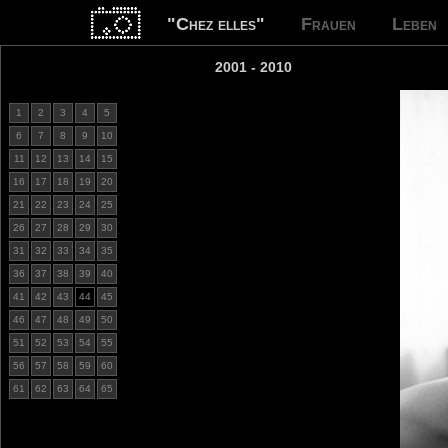
"Chez elles"
Frauen
Leben
2001 - 2010
1
2
3
4
5
6
7
8
9
10
11
12
13
14
15
16
17
18
19
20
21
22
23
24
25
26
27
28
29
30
31
32
33
34
35
36
37
38
39
40
41
42
43
44
45
46
47
48
49
50
51
52
53
54
55
56
57
58
59
60
61
62
63
64
65