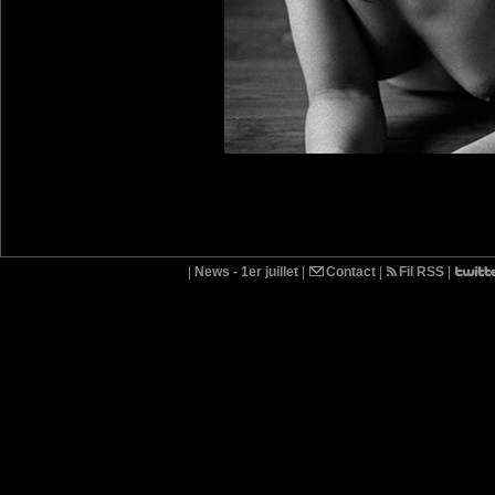
|
News - 1er juillet
|
Contact
|
Fil RSS
|