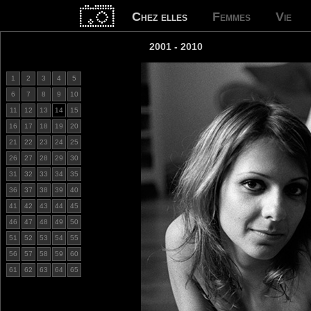
Chez elles
Femmes
Vie
2001 - 2010
1
2
3
4
5
6
7
8
9
10
11
12
13
14
15
16
17
18
19
20
21
22
23
24
25
26
27
28
29
30
31
32
33
34
35
36
37
38
39
40
41
42
43
44
45
46
47
48
49
50
51
52
53
54
55
56
57
58
59
60
61
62
63
64
65