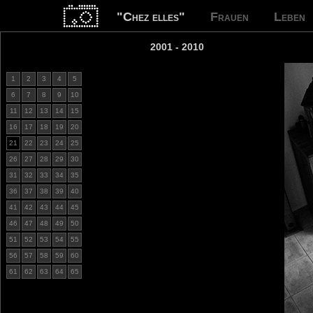
"Chez elles"
Frauen
Leben
2001 - 2010
1
2
3
4
5
6
7
8
9
10
11
12
13
14
15
16
17
18
19
20
21
22
23
24
25
26
27
28
29
30
31
32
33
34
35
36
37
38
39
40
41
42
43
44
45
46
47
48
49
50
51
52
53
54
55
56
57
58
59
60
61
62
63
64
65