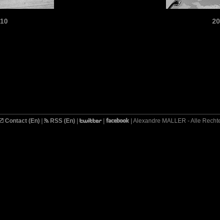
010
20
Contact (En)
|
RSS (En)
|
|
| Alexandre MALLER - Alle Recht