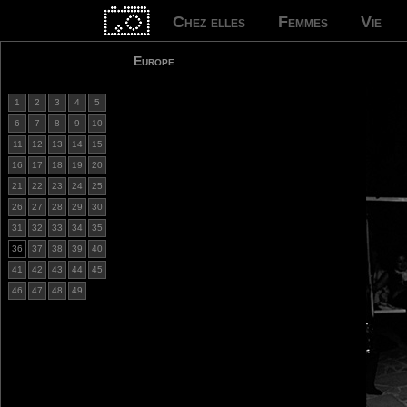
Chez elles
Femmes
Vie
Europe
1
2
3
4
5
6
7
8
9
10
11
12
13
14
15
16
17
18
19
20
21
22
23
24
25
26
27
28
29
30
31
32
33
34
35
36
37
38
39
40
41
42
43
44
45
46
47
48
49