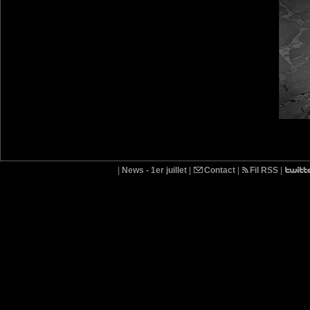
|
News - 1er juillet
|
Contact
|
Fil RSS
|