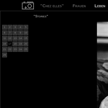
"Chez elles"
Frauen
Leben
"Stories"
1
2
3
4
5
6
7
8
9
10
11
12
13
14
15
16
17
18
19
20
21
22
23
24
25
26