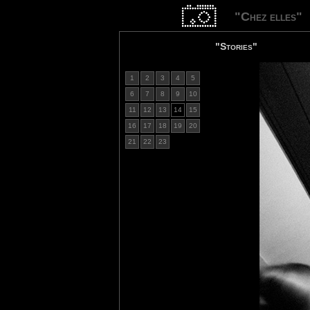
"Chez elles"
"Stories"
1
2
3
4
5
6
7
8
9
10
11
12
13
14
15
16
17
18
19
20
21
22
23