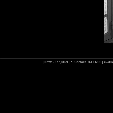
|
News - 1er juillet
|
Contact
|
Fil RSS
|