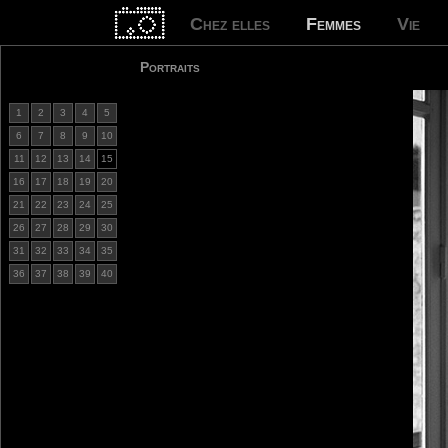
Chez elles
Femmes
Vie
Portraits
1
2
3
4
5
6
7
8
9
10
11
12
13
14
15
16
17
18
19
20
21
22
23
24
25
26
27
28
29
30
31
32
33
34
35
36
37
38
39
40