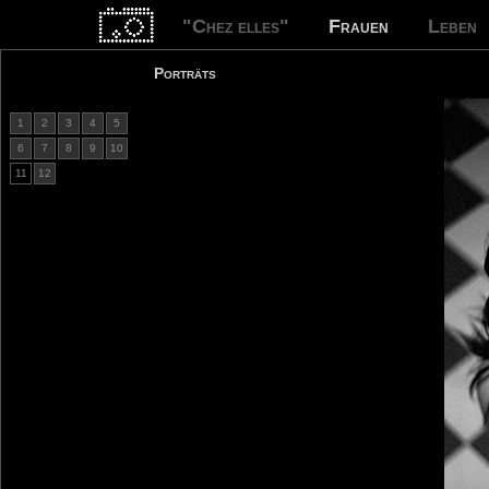
"Chez elles"
Frauen
Leben
Porträts
1
2
3
4
5
6
7
8
9
10
11
12