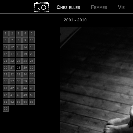
Chez elles
Femmes
Vie
2001 - 2010
1
2
3
4
5
6
7
8
9
10
11
12
13
14
15
16
17
18
19
20
21
22
23
24
25
26
27
28
29
30
31
32
33
34
35
36
37
38
39
40
41
42
43
44
45
46
47
48
49
50
51
52
53
54
55
56