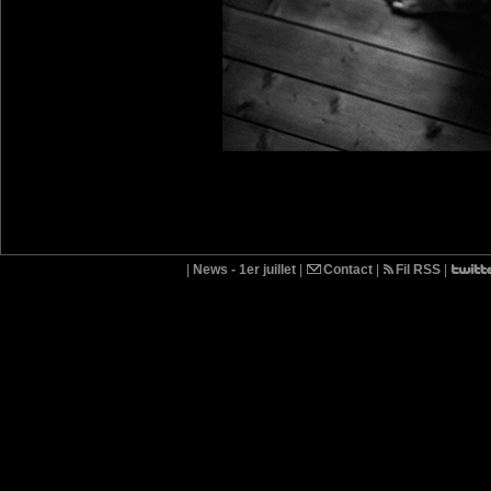
|
News - 1er juillet
|
Contact
|
Fil RSS
|