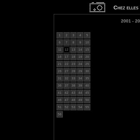
Chez elles
2001 - 2
1
2
3
4
5
6
7
8
9
10
11
12
13
14
15
16
17
18
19
20
21
22
23
24
25
26
27
28
29
30
31
32
33
34
35
36
37
38
39
40
41
42
43
44
45
46
47
48
49
50
51
52
53
54
55
56